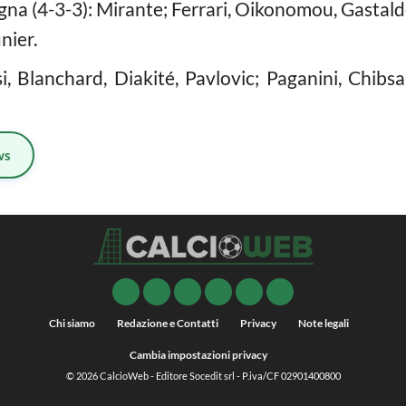
gna (4-3-3): Mirante; Ferrari, Oikonomou, Gastalde
nier.
osi, Blanchard, Diakité, Pavlovic; Paganini, Chib
ws
Chi siamo
Redazione e Contatti
Privacy
Note legali
Cambia impostazioni privacy
© 2026
CalcioWeb
- Editore Socedit srl - P.iva/CF 02901400800