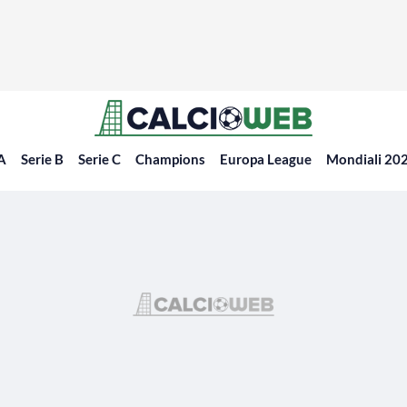
 A
Serie B
Serie C
Champions
Europa League
Mondiali 20