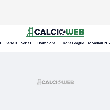
 A
Serie B
Serie C
Champions
Europa League
Mondiali 20