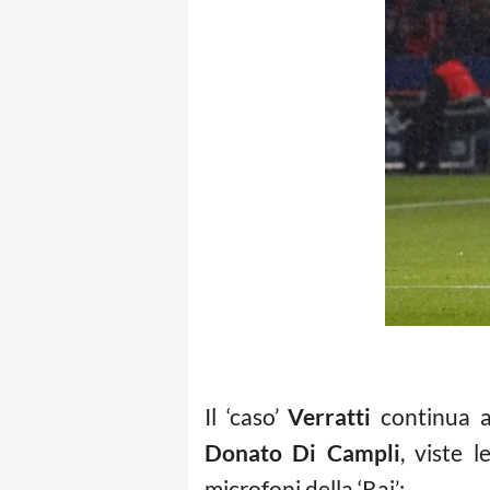
Il ‘caso’
Verratti
continua a 
Donato Di Campli
, viste 
microfoni della ‘Rai’: