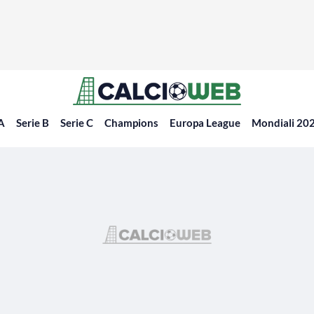
 A
Serie B
Serie C
Champions
Europa League
Mondiali 20