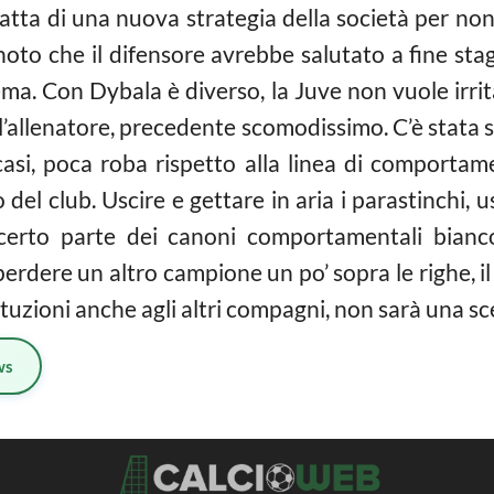
tratta di una nuova strategia della società per no
noto che il difensore avrebbe salutato a fine sta
ma. Con Dybala è diverso, la Juve non vuole irri
all’allenatore, precedente scomodissimo. C’è stata s
casi, poca roba rispetto alla linea di comporta
o del club. Uscire e gettare in aria i parastinchi, 
 certo parte dei canoni comportamentali bianc
erdere un altro campione un po’ sopra le righe, 
tituzioni anche agli altri compagni, non sarà una s
ws