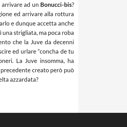
n arrivare ad un
Bonucci-bis
?
gione ed arrivare alla rottura
tarlo e dunque accetta anche
ì una strigliata, ma poca roba
mento che la Juve da decenni
uscire ed urlare “concha de tu
oneri. La Juve insomma, ha
il precedente creato però può
celta azzardata?