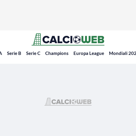
 A
Serie B
Serie C
Champions
Europa League
Mondiali 20