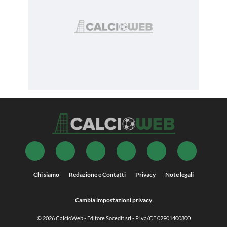
Chi siamo
Redazione e Contatti
Privacy
Note legali
Cambia impostazioni privacy
© 2026
CalcioWeb
- Editore Socedit srl - P.iva/CF 02901400800