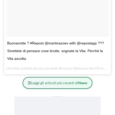
Buonanotte ? #Repost @martinazoev with @repostapp ???
Smettete di pensare cose brutte, sognate la Vita. Perché la
Vita ascolta.
Una foto pubblicata da Leonardo Bonucci (@bonuccileo19) in data:
1
Leggi gli articoli più recenti di
News