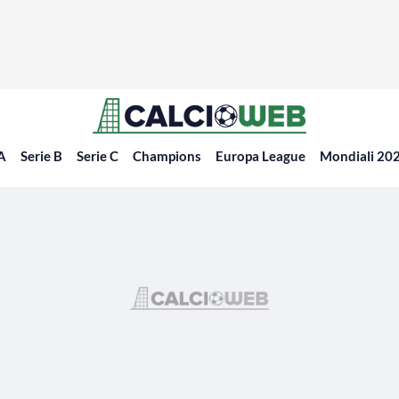
 A
Serie B
Serie C
Champions
Europa League
Mondiali 20