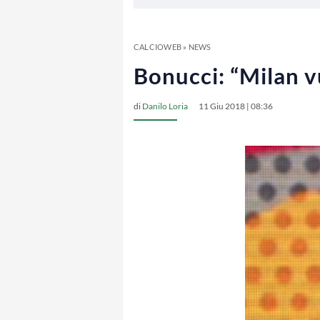
CALCIOWEB
»
NEWS
Bonucci: “Milan v
di
Danilo Loria
11 Giu 2018 | 08:36