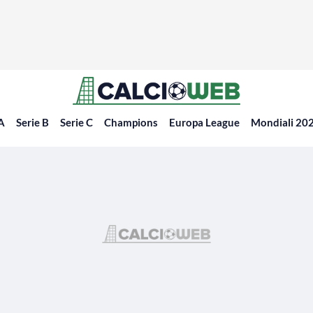
 A
Serie B
Serie C
Champions
Europa League
Mondiali 20