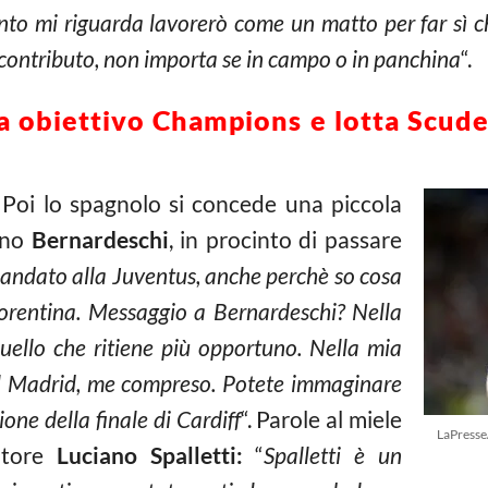
anto mi riguarda lavorerò come un matto per far sì c
contributo, non importa se in campo o in panchina
“.
ra obiettivo Champions e lotta Scude
–
Poi lo spagnolo si concede una piccola
gno
Bernardeschi
, in procinto di passare
andato alla Juventus, anche perchè so cosa
Fiorentina. Messaggio a Bernardeschi? Nella
quello che ritiene più opportuno. Nella mia
Real Madrid, me compreso. Potete immaginare
one della finale di Cardiff
“. Parole al miele
LaPresse
atore
Luciano Spalletti:
“
Spalletti è un