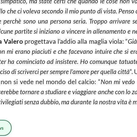
 simpatico, ma state certi che quando le cose non van
llo che ci voleva secondo il mio punto di vista. Penso 
 perchè sono una persona seria. Troppo arrivare se
lcune partite si iniziano a vincere in allenamento e ne
a Valero
progettava l’addio alla maglia viola: “
Già
non mi erano piaciuti e che facevano intuire che si er
nter ha cominciato ad insistere. Ho comunque tatuat
so di scriverci per sempre l’amore per quella città
“.
 non si vede nel mondo del calcio: “
Non mi vedo n
cerebbe tornare a studiare e viaggiare anche con lo za
rivilegiati senza dubbio, ma durante la nostra vita è mo
ws