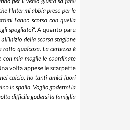
no per il verso giusto sa farsi
che l’Inter mi abbia preso per le
ttimi l’anno scorso con quella
gli spogliatoi
“. A quanto pare
 all’inizio della scorsa stagione
a rotto qualcosa. La certezza è
e con mia moglie le coordinate
 Una volta appese le scarpette
el calcio, ho tanti amici fuori
ino in spalla. Voglio godermi la
lto difficile godersi la famiglia