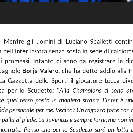
 Mentre gli uomini di Luciano Spalletti conti
 dell’
Inter
lavora senza sosta in sede di calciome
zi promessi. Intanto ci sono da registrare le di
 spagnolo
Borja Valero
, che ha detto addio alla 
La Gazzetta dello Sport’ il giocatore tocca dive
a per lo Scudetto: “
Alla Champions ci sono an
lse quel terzo posto in maniera strana. L’Inter è un
ida personale per me. Vecino? Un ragazzo forte con m
 palla al piede
.
La Juventus è sempre forte, ma non im
mostrato. Penso che per lo Scudetto sarà un lotta