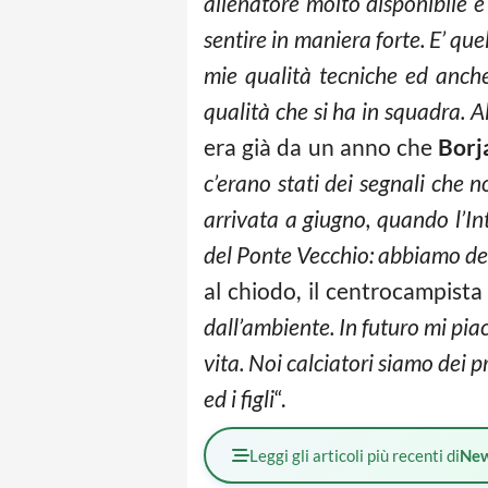
allenatore molto disponibile e
sentire in maniera forte. E’ que
mie qualità tecniche ed anche
qualità che si ha in squadra. A
era già da un anno che
Borj
c’erano stati dei segnali che 
arrivata a giugno, quando l’I
del Ponte Vecchio: abbiamo deci
al chiodo, il centrocampista
dall’ambiente. In futuro mi pia
vita. Noi calciatori siamo dei p
ed i figli
“.
Leggi gli articoli più recenti di
Ne