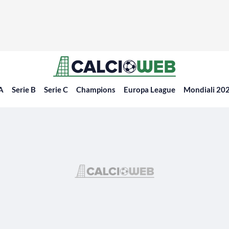
 A
Serie B
Serie C
Champions
Europa League
Mondiali 20