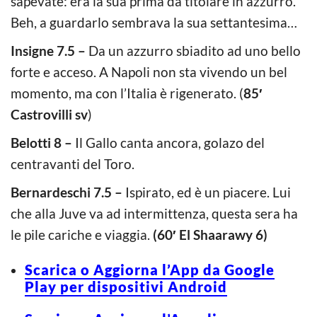
sapevate: era la sua prima da titolare in azzurro.
Beh, a guardarlo sembrava la sua settantesima…
Insigne 7.5 –
Da un azzurro sbiadito ad uno bello
forte e acceso. A Napoli non sta vivendo un bel
momento, ma con l’Italia è rigenerato. (
85′
Castrovilli sv
)
Belotti 8 –
Il Gallo canta ancora, golazo del
centravanti del Toro.
Bernardeschi 7.5 –
Ispirato, ed è un piacere. Lui
che alla Juve va ad intermittenza, questa sera ha
le pile cariche e viaggia.
(60′ El Shaarawy 6)
Scarica o Aggiorna l’App da Google
Play per dispositivi Android