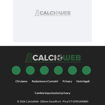
Chi siamo
Redazione e Contatti
Privacy
Note legali
Cambia impostazioni privacy
© 2026
CalcioWeb
- Editore Socedit srl - P.iva/CF 02901400800