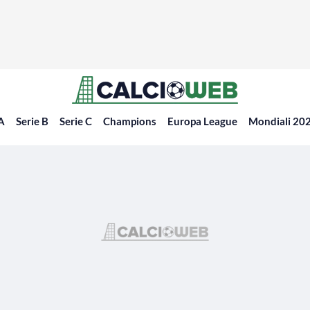
 A
Serie B
Serie C
Champions
Europa League
Mondiali 20