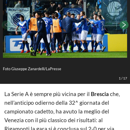
Foto Giuseppe Zanardelli/LaPresse
G
1
/
17
La Serie A è sempre più vicina per il
Brescia
che,
nell’anticipo odierno della 32^ giornata del
campionato cadetto, ha avuto la meglio del
Venezia con il più classico dei risultati: al
Rigamonti la gara si è conclusa sul 2-0 per via