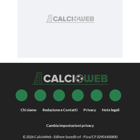
Chi siamo
Redazione e Contatti
Privacy
Note legali
Cambia impostazioni privacy
© 2026
CalcioWeb
- Editore Socedit srl - P.iva/CF 02901400800