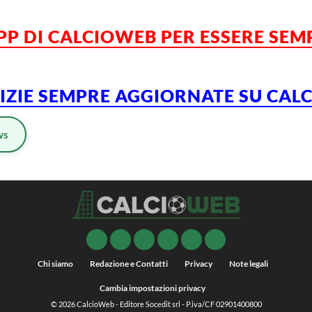
APP DI CALCIOWEB PER ESSERE SE
TIZIE SEMPRE AGGIORNATE SU CA
ws
Chi siamo
Redazione e Contatti
Privacy
Note legali
Cambia impostazioni privacy
© 2026
CalcioWeb
- Editore Socedit srl - P.iva/CF 02901400800