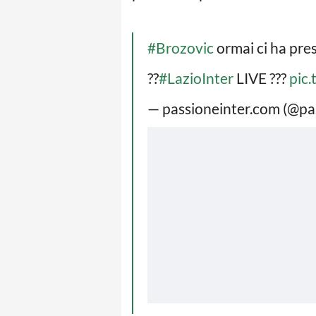
#Brozovic
ormai ci ha preso
??
#LazioInter
LIVE ???
pic
— passioneinter.com (@pa