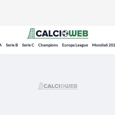
 A
Serie B
Serie C
Champions
Europa League
Mondiali 20