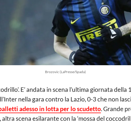
Brozovic (LaPresse/Spada)
odrillo’. E’ andata in scena l’ultima giornata dell
ll’Inter nella gara contro la Lazio, 0-3 che non la
palletti adesso in lotta per lo scudetto
. Grande pr
, altra scena esilarante con la ‘mossa del coccodril