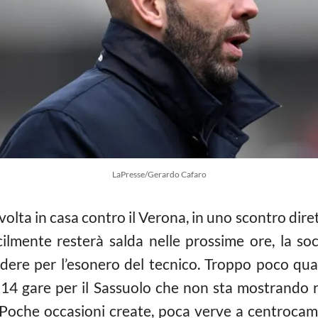
LaPresse/Gerardo Cafaro
volta in casa contro il Verona, in uno scontro di
cilmente resterà salda nelle prossime ore, la soc
ere per l’esonero del tecnico. Troppo poco qua
n 14 gare per il Sassuolo che non sta mostrando r
. Poche occasioni create, poca verve a centrocam