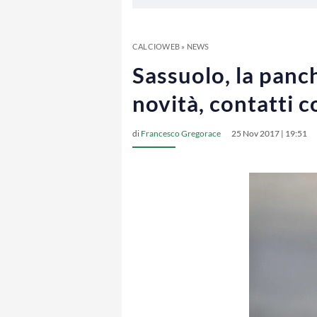
CALCIOWEB
»
NEWS
Sassuolo, la panc
novità, contatti c
di
Francesco Gregorace
25 Nov 2017 | 19:51