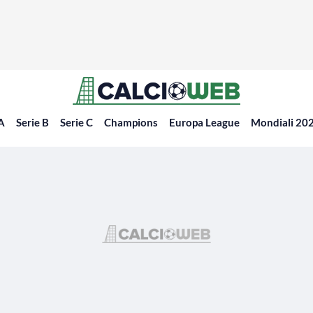
 A
Serie B
Serie C
Champions
Europa League
Mondiali 20