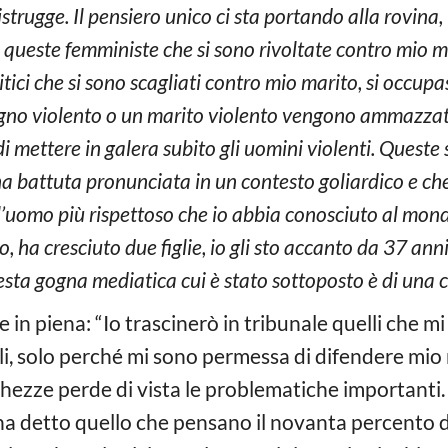
istrugge. Il pensiero unico ci sta portando alla rovina
te queste femministe che si sono rivoltate contro mio m
itici che si sono scagliati contro mio marito, si occup
no violento o un marito violento vengono ammazzat
i mettere in galera subito gli uomini violenti. Queste
 battuta pronunciata in un contesto goliardico e che 
 l’uomo più rispettoso che io abbia conosciuto al mondo
a cresciuto due figlie, io gli sto accanto da 37 anni
sta gogna mediatica cui è stato sottoposto è di una cat
 in piena: “Io trascinerò in tribunale quelli che mi
ili, solo perché mi sono permessa di difendere mi
hezze perde di vista le problematiche importanti.
ha detto quello che pensano il novanta percento deg