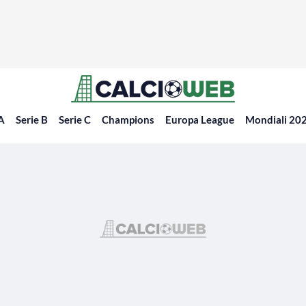
 A
Serie B
Serie C
Champions
Europa League
Mondiali 20