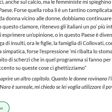
erci, anche sul calcio, ma le femministe mi spieghi
Paese. Forse quella roba lì è un tantino complicat
 da donna vicino alle donne, dobbiamo continuare 
 questo clamore, ritenevo gli italiani un po’ più in
 esprimere un’opinione, o in questo Paese è diven
i insulti, ora le figlie, la famiglia di Collovati, c
simpatica, forse l’espressione ‘mi ribalta lo stoma
bito di scherzi che in quel programma si fanno pe
ccento su queste cose ci ghettizziamo”
aprire un altro capitolo. Quanto le donne rovinano l
ra è surreale, mi chiedo se lei voglia utilizzare il po
ws