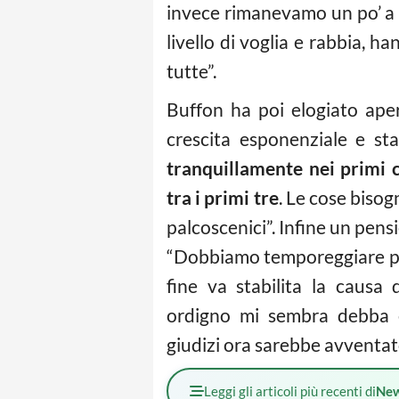
invece rimanevamo un po’ a di
livello di voglia e rabbia, h
tutte”.
Buffon ha poi elogiato ap
crescita esponenziale e st
tranquillamente nei primi 
tra i primi tre
. Le cose bisog
palcoscenici”. Infine un pens
“Dobbiamo temporeggiare pri
fine va stabilita la causa
ordigno mi sembra debba es
giudizi ora sarebbe avventat
Leggi gli articoli più recenti di
Ne