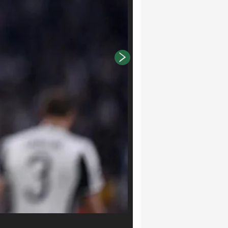
LaPresse/Marco Alpozzi