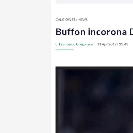
CALCIOWEB
»
NEWS
Buffon incorona D
di
Francesco Gregorace
11 Apr 2017 | 23:43