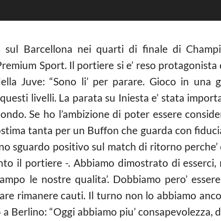
s sul Barcellona nei quarti di finale di Cham
Premium Sport. Il portiere si e’ reso protagonista
 della Juve: “Sono li’ per parare. Gioco in una
esti livelli. La parata su Iniesta e’ stata importa
econdo. Se ho l’ambizione di poter essere conside
ostima tanta per un Buffon che guarda con fiducia
uno sguardo positivo sul match di ritorno perche’
to il portiere -. Abbiamo dimostrato di esserci, 
ampo le nostre qualita’. Dobbiamo pero’ essere 
fare rimanere cauti. Il turno non lo abbiamo ancor
 a Berlino: “Oggi abbiamo piu’ consapevolezza, d