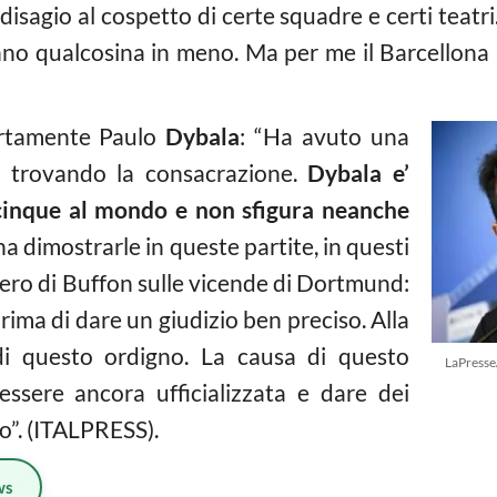
sagio al cospetto di certe squadre e certi teatri
anno qualcosina in meno. Ma per me il Barcellona 
ertamente Paulo
Dybala
: “Ha avuto una
a trovando la consacrazione.
Dybala e’
cinque al mondo e non sfigura neanche
na dimostrarle in queste partite, in questi
iero di Buffon sulle vicende di Dortmund:
ma di dare un giudizio ben preciso. Alla
 di questo ordigno. La causa di questo
LaPresse
sere ancora ufficializzata e dare dei
o”. (ITALPRESS).
ws