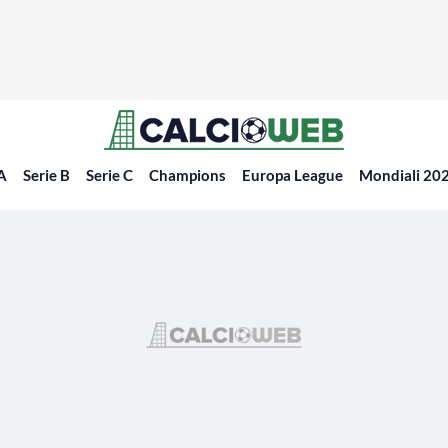
 A
Serie B
Serie C
Champions
Europa League
Mondiali 20