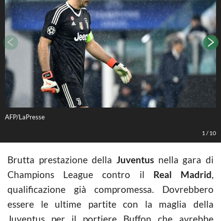
AFP/LaPresse
A
1
/
10
Brutta prestazione della
Juventus
nella gara di
Champions League contro il
Real Madrid
,
qualificazione già compromessa. Dovrebbero
essere le ultime partite con la maglia della
Juventus per il portiere Buffon che avrebbe