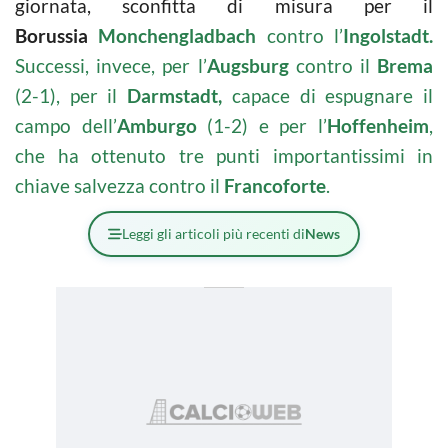
giornata, sconfitta di misura per il
Borussia
Monchengladbach
contro l’
I
ngolstadt.
S
uccessi, invece, per l’
Augsburg
contro il
Brema
(2-1), per
il
Darmstadt,
capace di espugnare il
campo dell’
Amburgo
(1-2) e per l’
Hoffenheim
,
che ha ottenuto tre punti importantissimi in
chiave salvezza contro il
Francoforte
.
Leggi gli articoli più recenti di
News