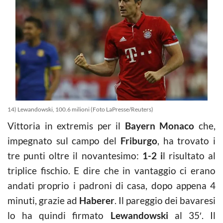
14) Lewandowski, 100.6 milioni (Foto LaPresse/Reuters)
Vittoria in extremis per il
Bayern Monaco
che,
impegnato sul campo del
Friburgo
, ha trovato i
tre punti oltre il novantesimo:
1-2 i
l risultato al
triplice fischio. E dire che in vantaggio ci erano
andati proprio i padroni di casa, dopo appena 4
minuti, grazie ad
Haberer
. Il pareggio dei bavaresi
lo ha quindi firmato
Lewandowski
al 35′. Il