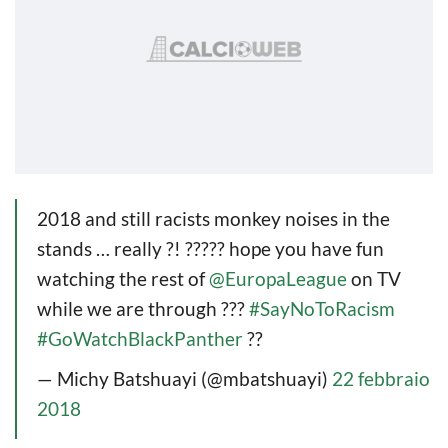
2018 and still racists monkey noises in the
stands … really ?! ????? hope you have fun
watching the rest of
@EuropaLeague
on TV
while we are through ???
#SayNoToRacism
#GoWatchBlackPanther
??
— Michy Batshuayi (@mbatshuayi)
22 febbraio
2018