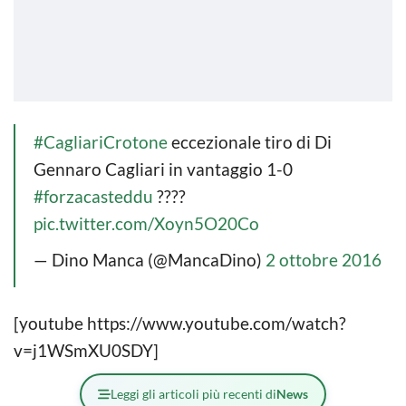
#CagliariCrotone
eccezionale tiro di Di
Gennaro Cagliari in vantaggio 1-0
#forzacasteddu
????
pic.twitter.com/Xoyn5O20Co
— Dino Manca (@MancaDino)
2 ottobre 2016
[youtube https://www.youtube.com/watch?
v=j1WSmXU0SDY]
Leggi gli articoli più recenti di
News