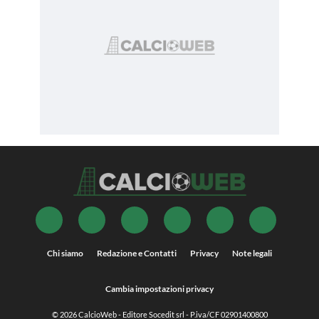
Chi siamo
Redazione e Contatti
Privacy
Note legali
Cambia impostazioni privacy
© 2026
CalcioWeb
- Editore Socedit srl - P.iva/CF 02901400800