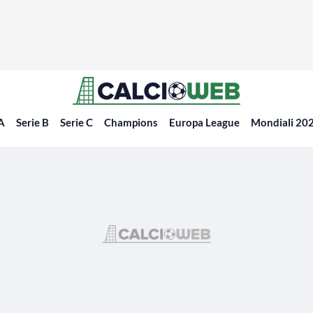
 A
Serie B
Serie C
Champions
Europa League
Mondiali 20