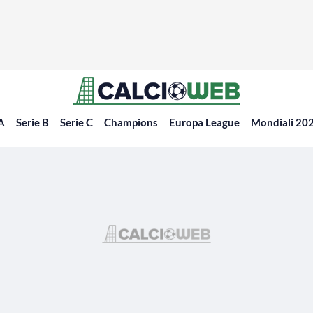
 A
Serie B
Serie C
Champions
Europa League
Mondiali 20