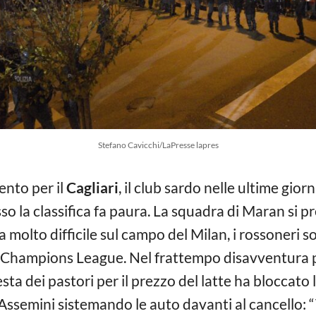
Stefano Cavicchi/LaPresse lapres
nto per il
Cagliari
, il club sardo nelle ultime gio
sso la classifica fa paura. La squadra di Maran si 
 molto difficile sul campo del Milan, i rossoneri son
in Champions League. Nel frattempo disavventura p
sta dei pastori per il prezzo del latte ha bloccato
 Assemini sistemando le auto davanti al cancello: 