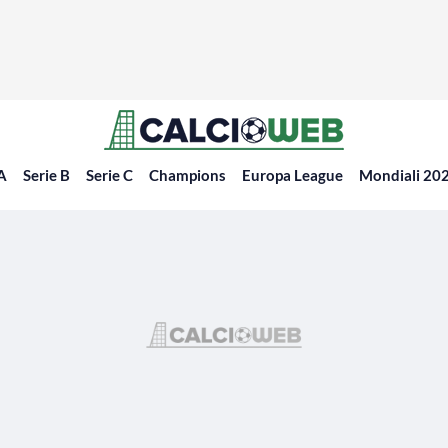
 A
Serie B
Serie C
Champions
Europa League
Mondiali 20