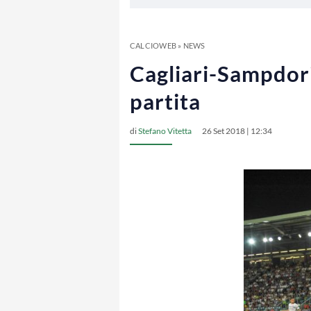
CALCIOWEB
»
NEWS
Cagliari-Sampdori
partita
di
Stefano Vitetta
26 Set 2018 | 12:34