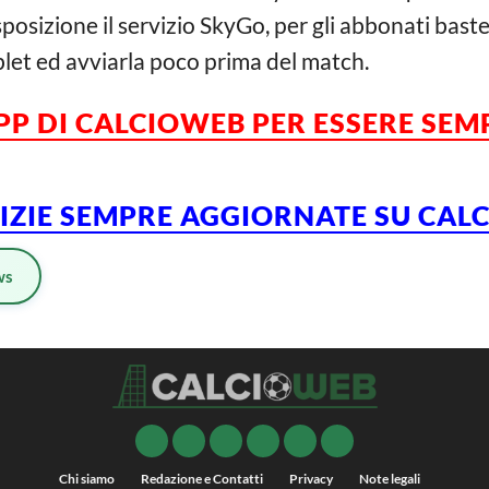
sizione il servizio SkyGo, per gli abbonati baste
let ed avviarla poco prima del match.
APP DI CALCIOWEB PER ESSERE SE
TIZIE SEMPRE AGGIORNATE SU CA
ws
Chi siamo
Redazione e Contatti
Privacy
Note legali