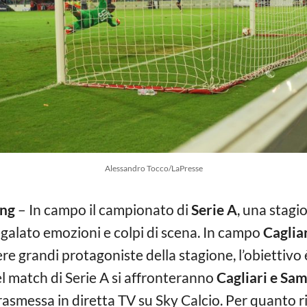
Alessandro Tocco/LaPresse
ing
– In campo il campionato di
Serie A
, una stagi
egalato emozioni e colpi di scena. In campo
Caglia
e grandi protagoniste della stagione, l’obiettivo è
Nel match di Serie A si affronteranno
Cagliari e Sa
rasmessa in diretta TV su Sky Calcio. Per quanto r