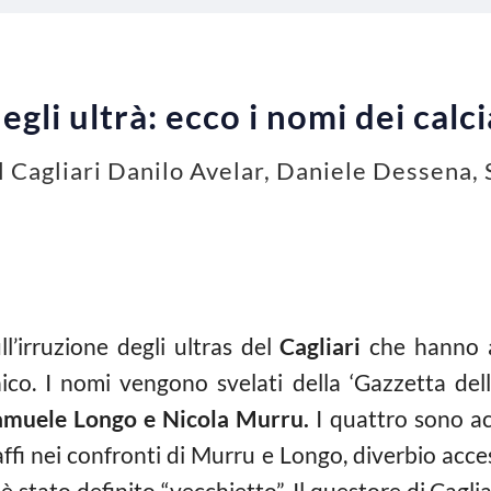
degli ultrà: ecco i nomi dei calc
del Cagliari Danilo Avelar, Daniele Dessena
l’irruzione degli ultras del
Cagliari
che hanno ag
ico. I nomi vengono svelati della ‘Gazzetta dell
Samuele Longo e Nicola Murru.
I quattro sono acc
ffi nei confronti di Murru e Longo, diverbio acc
è stato definito “vecchietto”. Il questore di Cagli