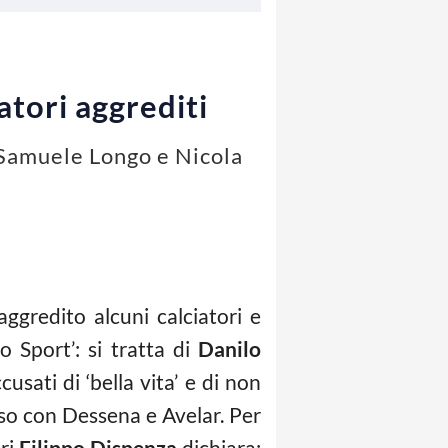
iatori aggrediti
, Samuele Longo e Nicola
gredito alcuni calciatori e
o Sport’: si tratta di
Danilo
usati di ‘bella vita’ e di non
eso con Dessena e Avelar. Per
ari
Filippo Dispenza
dichiara: