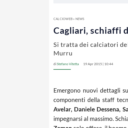
CALCIOWEB
»
NEWS
Cagliari, schiaffi 
Si tratta dei calciatori 
Murru
di
Stefano Vitetta
19 Apr 2015 | 10:44
Emergono nuovi dettagli sul
componenti della staff tecn
Avelar, Daniele Dessena, 
impegnarsi al massimo. Schia
Zeman
solo offese, il boemo 