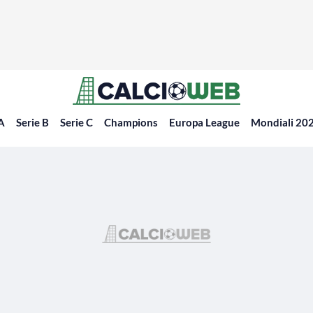
 A
Serie B
Serie C
Champions
Europa League
Mondiali 20