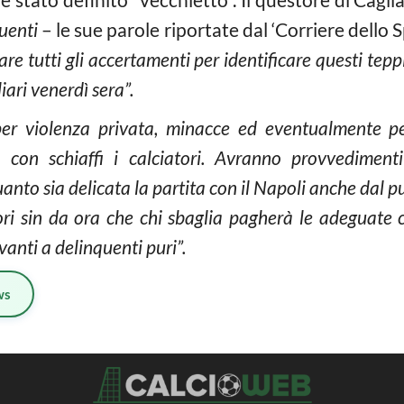
quenti
– le sue parole riportate dal ‘Corriere dello 
are tutti gli accertamenti per identificare questi teppi
iari venerdì sera”.
per violenza privata, minacce ed eventualmente p
 con schiaffi i calciatori. Avranno provvedimenti
to sia delicata la partita con il Napoli anche dal pu
nori sin da ora che chi sbaglia pagherà le adeguat
vanti a delinquenti puri”.
ws