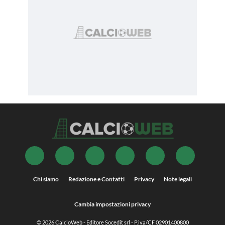
Chi siamo
Redazione e Contatti
Privacy
Note legali
Cambia impostazioni privacy
© 2026
CalcioWeb
- Editore Socedit srl - P.iva/CF 02901400800