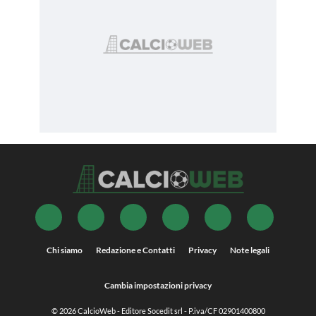
Chi siamo
Redazione e Contatti
Privacy
Note legali
Cambia impostazioni privacy
© 2026
CalcioWeb
- Editore Socedit srl - P.iva/CF 02901400800