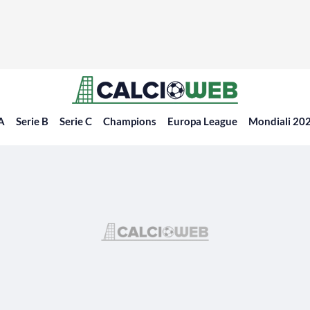
 A
Serie B
Serie C
Champions
Europa League
Mondiali 20