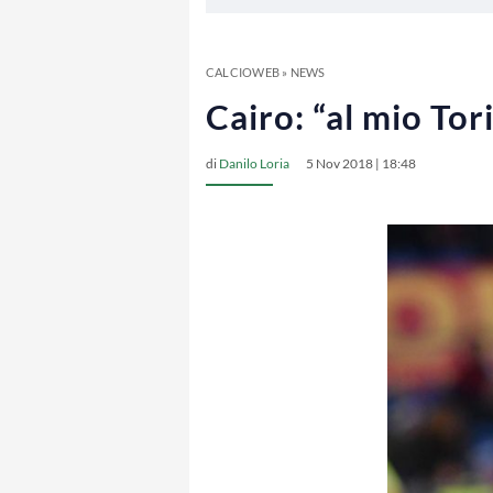
CALCIOWEB
»
NEWS
Cairo: “al mio To
di
Danilo Loria
5 Nov 2018 | 18:48