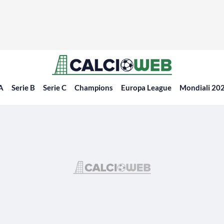
 A
Serie B
Serie C
Champions
Europa League
Mondiali 20