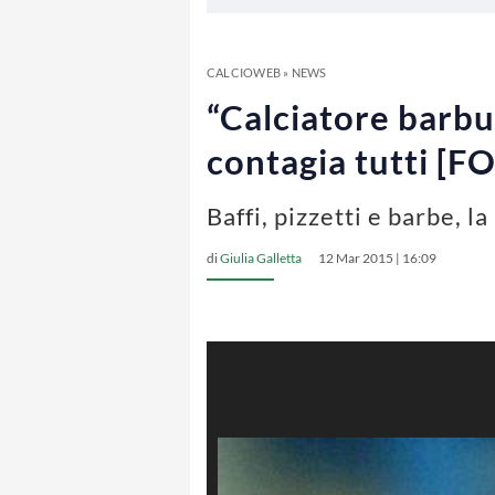
CALCIOWEB
»
NEWS
“Calciatore barbu
contagia tutti [F
Baffi, pizzetti e barbe, la
di
Giulia Galletta
12 Mar 2015 | 16:09