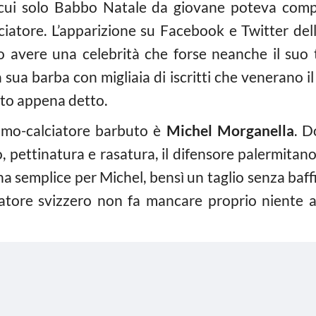
on cui solo Babbo Natale da giovane poteva comp
lciatore. L’apparizione su Facebook e Twitter de
 avere una celebrità che forse neanche il suo t
 sua barba con migliaia di iscritti che venerano 
nto appena detto.
uomo-calciatore barbuto è
Michel Morganella
. D
io, pettinatura e rasatura, il difensore palermitan
na semplice per Michel, bensì un taglio senza baff
iatore svizzero non fa mancare proprio niente a