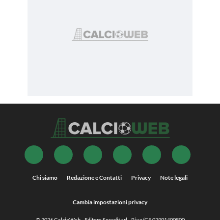
Chi siamo
Redazione e Contatti
Privacy
Note legali
Cambia impostazioni privacy
© 2026
CalcioWeb
- Editore Socedit srl - P.iva/CF 02901400800