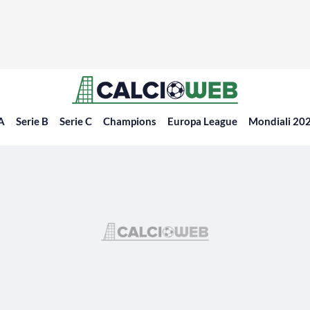
 A
Serie B
Serie C
Champions
Europa League
Mondiali 20