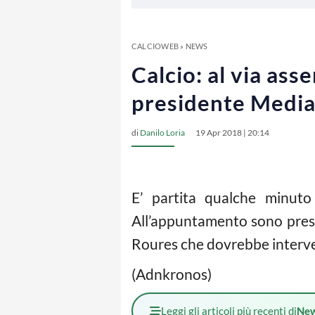
CALCIOWEB
»
NEWS
Calcio: al via ass
presidente Medi
di
Danilo Loria
19 Apr 2018 | 20:14
E’ partita qualche minuto 
All’appuntamento sono prese
Roures che dovrebbe intervenir
(Adnkronos)
Leggi gli articoli più recenti di
Ne