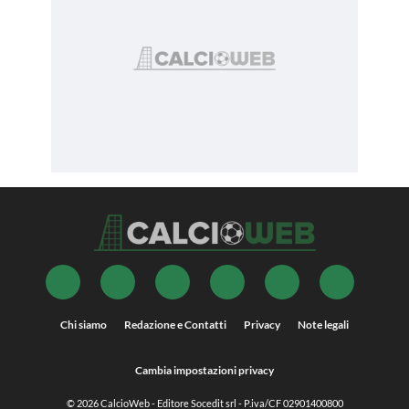
Chi siamo
Redazione e Contatti
Privacy
Note legali
Cambia impostazioni privacy
© 2026
CalcioWeb
- Editore Socedit srl - P.iva/CF 02901400800