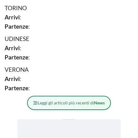
TORINO
Arrivi
:
Partenze
:
UDINESE
Arrivi
:
Partenze
:
VERONA
Arrivi
:
Partenze
:
Leggi gli articoli più recenti di
News