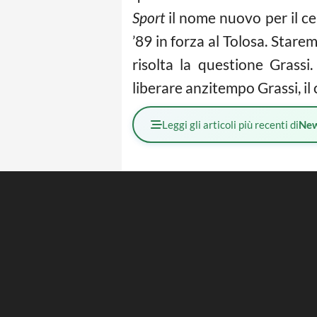
Sport
il nome nuovo per il c
’89 in forza al Tolosa. Stare
risolta la questione Grass
liberare anzitempo Grassi, i
Leggi gli articoli più recenti di
Ne