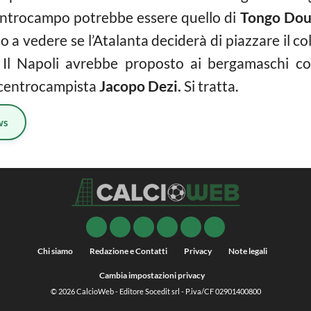
entrocampo potrebbe essere quello di
Tongo Do
mo a vedere se l’Atalanta deciderà di piazzare il 
i. Il Napoli avrebbe proposto ai bergamaschi c
l centrocampista
Jacopo Dezi.
Si tratta.
ws
Chi siamo
Redazione e Contatti
Privacy
Note legali
Cambia impostazioni privacy
© 2026
CalcioWeb
- Editore Socedit srl - P.iva/CF 02901400800