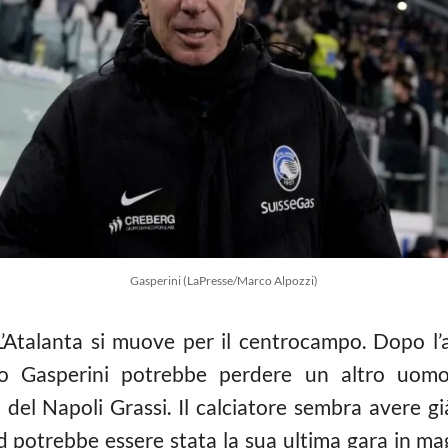
Gasperini (LaPresse/Marco Alpozzi)
’Atalanta si muove per il centrocampo. Dopo l’
tino Gasperini potrebbe perdere un altro uom
 del Napoli Grassi. Il calciatore sembra avere gi
d potrebbe essere stata la sua ultima gara in m