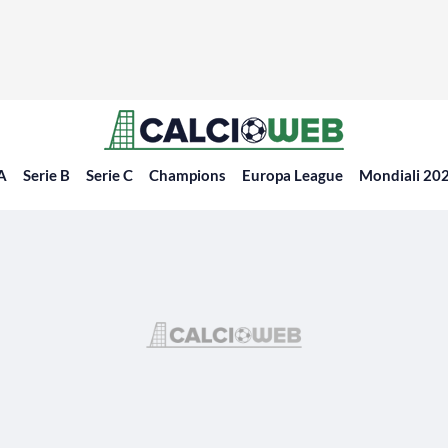
 A
Serie B
Serie C
Champions
Europa League
Mondiali 20