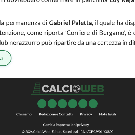
 la permanenza di
Gabriel Paletta
, il quale ha di
tenzione, come riporta ‘Corriere di Bergamo’, è qu
l club nerazzurro può ripartire da una certezza in di
ws
Chi siamo
Redazione e Contatti
Privacy
Note legali
Cambia impostazioni privacy
© 2026
CalcioWeb
- Editore Socedit srl - P.iva/CF 02901400800