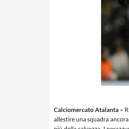
Calciomercato Atalanta –
Ra
allestire una squadra ancora
più della salvezza. I neraz