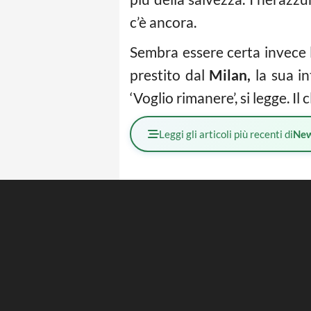
c’è ancora.
Sembra essere certa invece
prestito dal
Milan,
la sua in
‘Voglio rimanere’, si legge. I
Leggi gli articoli più recenti di
Ne