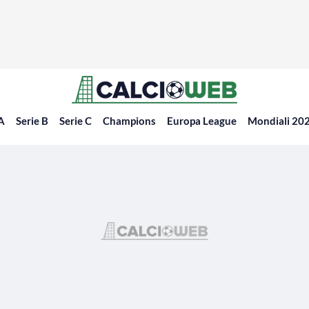
 A
Serie B
Serie C
Champions
Europa League
Mondiali 20