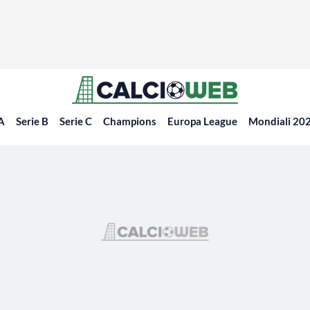
 A
Serie B
Serie C
Champions
Europa League
Mondiali 20