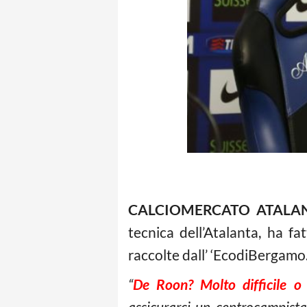
CALCIOMERCATO ATALA
tecnica dell’Atalanta, ha f
raccolte dall’ ‘EcodiBergamo.i
“
De Roon? Molto difficile o
assicurarci un centrocampista 