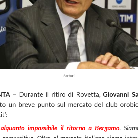
Sartori
NTA
– Durante il ritiro di Rovetta,
Giovanni Sa
atto un breve punto sul mercato del club orobic
t’:
 alquanto impossibile il ritorno a Bergamo
. Sia
competitivo. Oltre al mercato italiano siamo intere