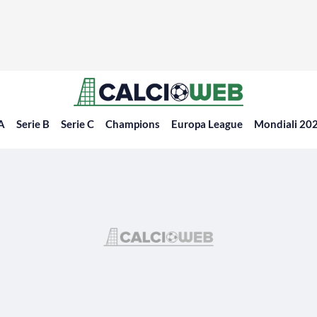
 A
Serie B
Serie C
Champions
Europa League
Mondiali 20