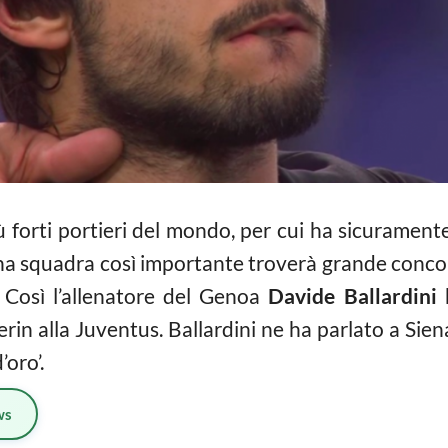
ù forti portieri del mondo, per cui ha sicuramen
 una squadra così importante troverà grande conco
 Così l’allenatore del Genoa
Davide Ballardini
h
erin alla Juventus. Ballardini ne ha parlato a Sie
’oro’.
ws