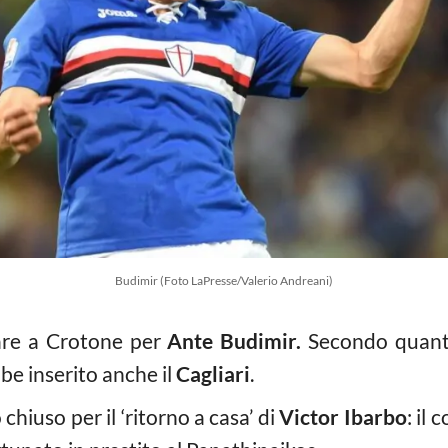
Budimir (Foto LaPresse/Valerio Andreani)
nare a Crotone per
Ante Budimir.
Secondo quanto
bbe inserito anche il
Cagliari
.
chiuso per il ‘ritorno a casa’ di
Victor Ibarbo
: il