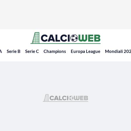
 A
Serie B
Serie C
Champions
Europa League
Mondiali 20