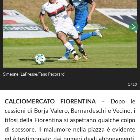
Simeone (LaPresse/Tano Pecoraro)
L
1
/
20
CALCIOMERCATO FIORENTINA
– Dopo le
cessioni di Borja Valero, Bernardeschi e Vecino, i
tifosi della Fiorentina si aspettano qualche colpo
di spessore. Il malumore nella piazza è evidente
ed è testimoniato dai numeri degli abbonamenti,