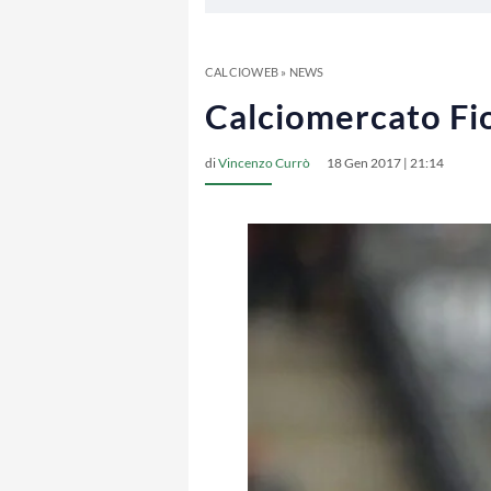
CALCIOWEB
»
NEWS
Calciomercato Fior
di
Vincenzo Currò
18 Gen 2017 | 21:14