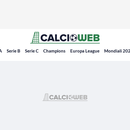
 A
Serie B
Serie C
Champions
Europa League
Mondiali 20