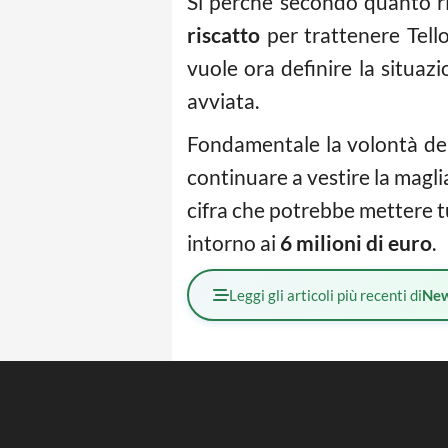
Sì perché secondo quanto r
riscatto
per trattenere Tello
vuole ora definire la situaz
avviata.
Fondamentale la volontà del
continuare a vestire la maglia
cifra che potrebbe mettere 
intorno ai
6 milioni di euro
.
Leggi gli articoli più recenti di
Ne