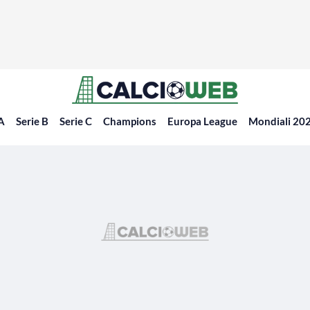
 A
Serie B
Serie C
Champions
Europa League
Mondiali 20