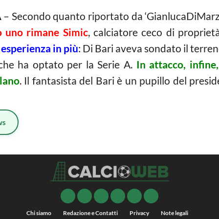
A
– Secondo quanto riportato da ‘GianlucaDiMarzi
ro uno rimane Simic
, calciatore ceco di propriet
i esperienza in più
: Di Bari aveva sondato il terren
 che ha optato per la Serie A.
In attacco, infine
alano
. Il fantasista del Bari è un pupillo del pres
ws
Chi siamo
Redazione e Contatti
Privacy
Note legali