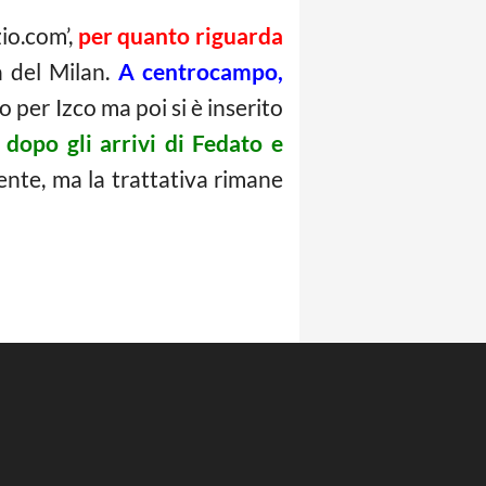
o.com’,
per quanto riguarda
à del Milan.
A centrocampo,
o per Izco ma poi si è inserito
, dopo gli arrivi di Fedato e
idente, ma la trattativa rimane