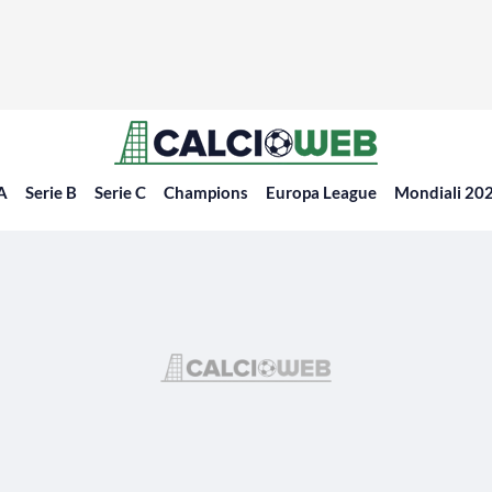
 A
Serie B
Serie C
Champions
Europa League
Mondiali 20