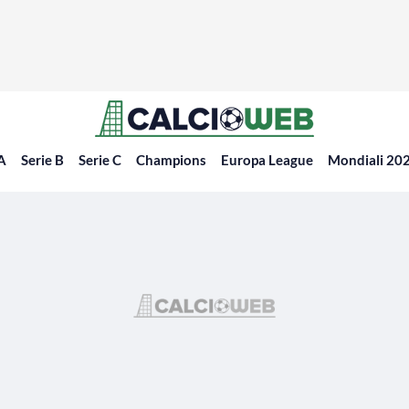
 A
Serie B
Serie C
Champions
Europa League
Mondiali 20