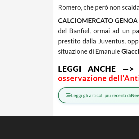
Romero, che però non scaldan
CALCIOMERCATO GENOA
del Banfiel, ormai ad un p
prestito dalla Juventus, op
situazione di Emanule
Giacc
LEGGI ANCHE —>
C
osservazione dell’Ant
Leggi gli articoli più recenti di
Ne