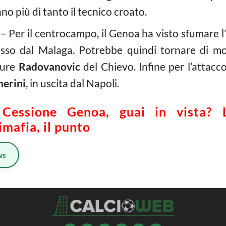
o più di tanto il tecnico croato.
– Per il centrocampo, il Genoa ha visto sfumare l’
asso dal Malaga. Potrebbe quindi tornare di mo
pure
Radovanovic
del Chievo. Infine per l’attacc
herini
, in uscita dal Napoli.
essione Genoa, guai in vista? L
imafia, il punto
ws