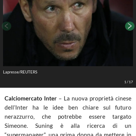
Lapresse/REUTERS
L
1
/
17
Calciomercato Inter
– La nuova proprietà cinese
dell’Inter ha le idee ben chiare sul futuro
nerazzurro, che potrebbe essere targato
Simeone. Suning è alla ricerca di un
“supermanager”, una prima donna da mettere in