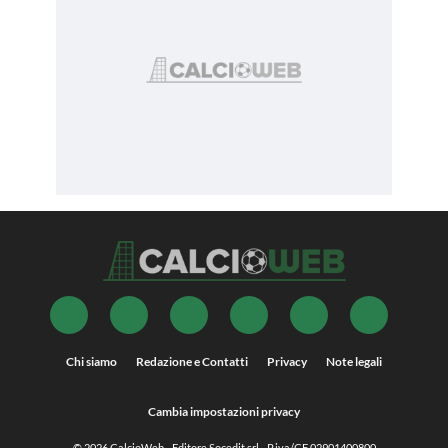
Chi siamo
Redazione e Contatti
Privacy
Note legali
Cambia impostazioni privacy
© 2026
CalcioWeb
- Editore Socedit srl - P.iva/CF 02901400800