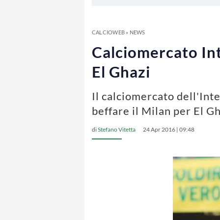
CALCIOWEB
»
NEWS
Calciomercato Int
El Ghazi
Il calciomercato dell'Int
beffare il Milan per El G
di
Stefano Vitetta
24 Apr 2016 | 09:48