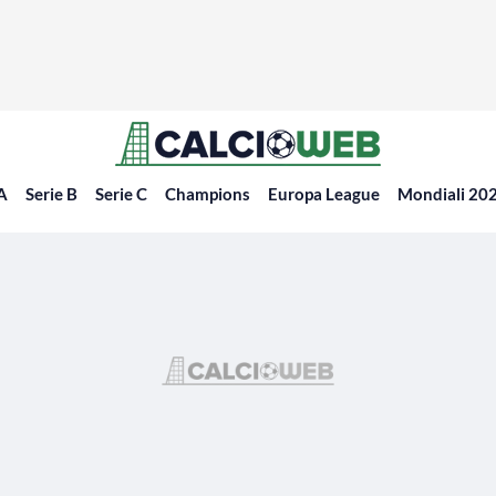
 A
Serie B
Serie C
Champions
Europa League
Mondiali 20