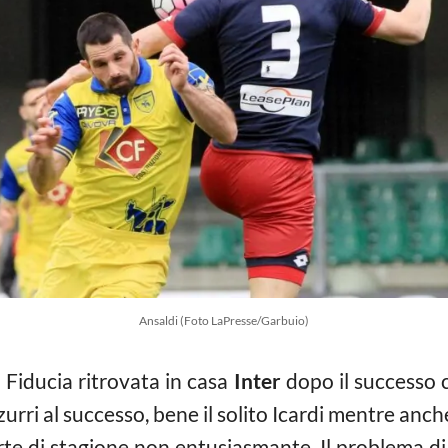
Ansaldi (Foto LaPresse/Garbuio)
 Fiducia ritrovata in casa
Inter
dopo il successo c
urri al successo, bene il solito Icardi mentre anch
te di stagione non entusiasmante. Il problema di 