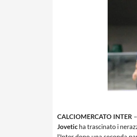
CALCIOMERCATO INTER
–
Jovetic
ha trascinato i nerazz
l’Inter dopo una seconda par