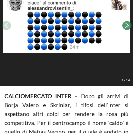
L
1
/
14
CALCIOMERCATO INTER
– Dopo gli arrivi di
Borja Valero e Skriniar, i tifosi dell’Inter si
aspettano altri colpi per rendere la rosa più
competitiva. Per il centrocampo il nome ‘caldo’ è
quello di Matias Vecino, per il quale è andato in