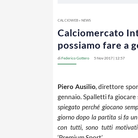
CALCIOWEB
»
NEWS
Calciomercato Inte
possiamo fare a 
di
Federico Gottero
5 Nov 2017 | 12:57
Piero Ausilio
, direttore spo
gennaio. Spalletti fa giocare
spiegato perché giocano sempre
giorno dopo la partita si fa u
con tutti, sono tutti motivati
‘Premium Sport’.