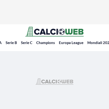
 A
Serie B
Serie C
Champions
Europa League
Mondiali 20