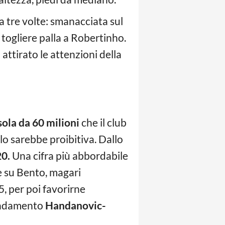
cia tre volte: smanacciata sul
r togliere palla a Robertinho.
attirato le attenzioni della
sola da 60 milioni
che il club
lo sarebbe proibitiva. Dallo
20.
Una cifra più abbordabile
e su Bento, magari
, per poi favorirne
cendamento
Handanovic-