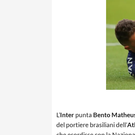
L’
Inter
punta
Bento Matheus
del portiere brasiliani dell’
At
che esordisse con la Nazional