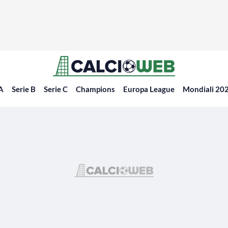
 A
Serie B
Serie C
Champions
Europa League
Mondiali 20