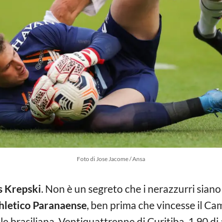
Foto di Jose Jacome / Ansa
 Krepski
. Non è un segreto che i nerazzurri siano 
hletico Paranaense
, ben prima che vincesse il Ca
e brasiliana. Ventiquattrenne di Curitiba, 1.90 di