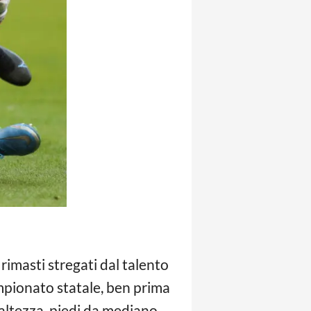
rimasti stregati dal talento
mpionato statale, ben prima
 altezza, piedi da mediano.