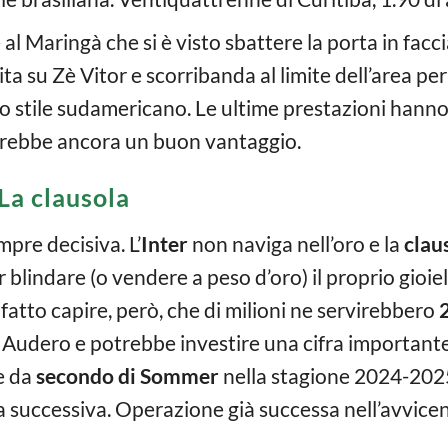
re al Maringà che si è visto sbattere la porta in fac
ta su Zè Vitor e scorribanda al limite dell’area pe
o stile sudamericano. Le ultime prestazioni hanno 
vrebbe ancora un buon vantaggio.
La clausola
pre decisiva. L’
Inter
non naviga nell’oro e la
clau
blindare (o vendere a peso d’oro) il proprio gioiel
fatto capire, però, che di milioni ne servirebbero
rà Audero e potrebbe investire una cifra important
re da
secondo di Sommer
nella stagione 2024-2025
a successiva. Operazione già successa nell’avvi